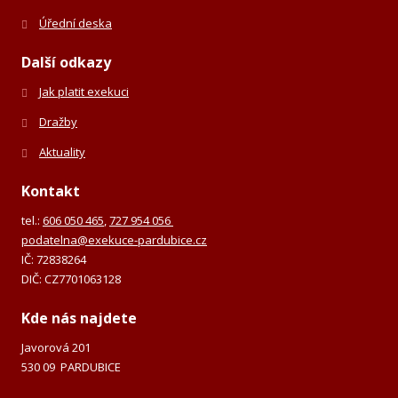
Úřední deska
Další odkazy
Jak platit exekuci
Dražby
Aktuality
Kontakt
tel.:
606 050 465
,
727 954 056
podatelna@exekuce-pardubice.cz
IČ: 72838264
DIČ: CZ7701063128
Kde nás najdete
Javorová 201
530 09 PARDUBICE