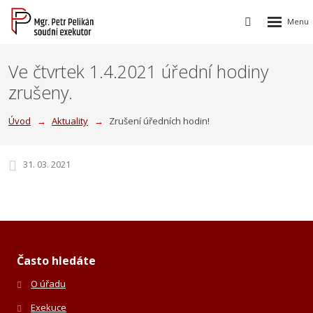
Rozbalen
Vyhledávání
menu
Ve čtvrtek 1.4.2021 úřední hodiny
zrušeny.
Úvod
Aktuality
Zrušení úředních hodin!
31. 03. 2021
Často hledáte
O úřadu
Exekuce