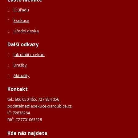
O úřadu
Exekuce
Úřední deska
Další odkazy
Jak platit exekuci
Dražby
Aktuality
Kontakt
tel.:
606 050 465
,
727 954 056
podatelna@exekuce-pardubice.cz
IČ: 72838264
DIČ: CZ7701063128
Kde nás najdete