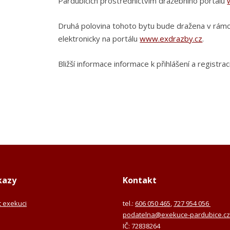
Pardubicích prostřednictvím dražebního portálu
Druhá polovina tohoto bytu bude dražena v rámc
elektronicky na portálu
www.exdrazby.cz
.
Bližší informace informace k přihlášení a registr
kazy
Kontakt
it exekuci
tel.:
606 050 465
,
727 954 056
podatelna@exekuce-pardubice.cz
IČ: 72838264