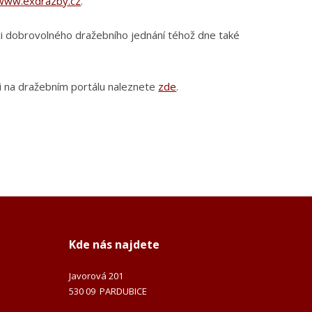
www.exdrazby.cz
.
i dobrovolného dražebního jednání téhož dne také
aci na dražebním portálu naleznete
zde
.
Kde nás najdete
Javorová 201
530 09 PARDUBICE