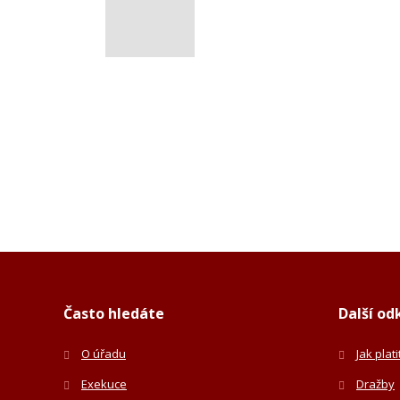
Často hledáte
Další od
O úřadu
Jak plat
Exekuce
Dražby