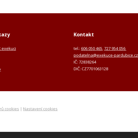
kazy
Kontakt
it exekuci
tel.:
606 050 465
,
727 954 056
podatelna@exekuce-pardubice.cz
IČ: 72838264
DIČ: CZ7701063128
y
rů cookies
|
Nastavení cookies