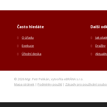
Často hledáte
Další od
O úřadu
Jak plat
Exekuce
Dražby
Úřední deska
Aktualit
© 2026 Mgr. Petr Pelikán, vytvořila eBRÁNA s.r.o.
Mapa stránek
|
Podmínky použití
|
Zásady pro používání soubo