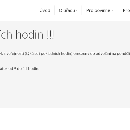
Úvod
O úřadu
Pro povinné
Pro
h hodin !!!
k s veřejností (týká se i pokladních hodin) omezeny do odvolání na pondělí
pátek od 9 do 11 hodin.